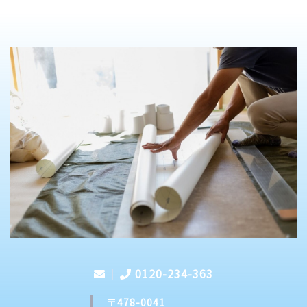
0120-234-363
〒478-0041