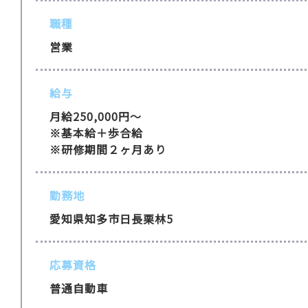
職種
営業
給与
月給250,000円〜
※基本給＋歩合給
※研修期間２ヶ月あり
勤務地
愛知県知多市日長栗林5
応募資格
普通自動車